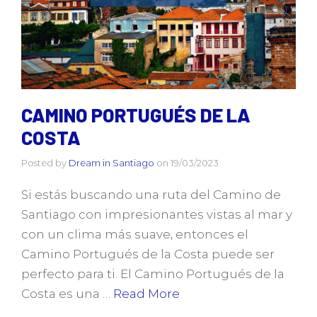
CAMINO PORTUGUÉS DE LA
COSTA
Posted by
Dream in Santiago
on
19/03/2023
Si estás buscando una ruta del Camino de
Santiago con impresionantes vistas al mar y
con un clima más suave, entonces el
Camino Portugués de la Costa puede ser
perfecto para ti. El Camino Portugués de la
Costa es una …
Read More