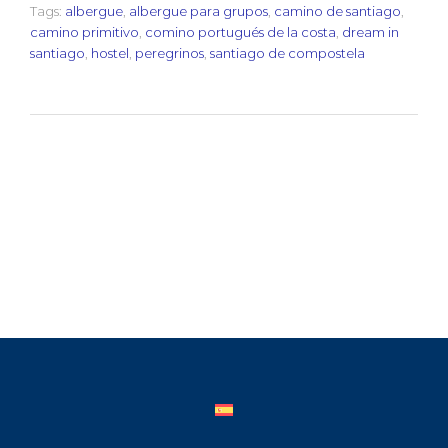
Tags:
albergue
,
albergue para grupos
,
camino de santiago
,
camino primitivo
,
comino portugués de la costa
,
dream in
santiago
,
hostel
,
peregrinos
,
santiago de compostela