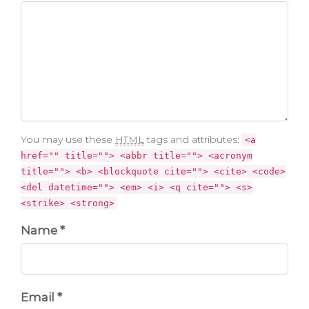
You may use these
HTML
tags and attributes:
<a
href="" title=""> <abbr title=""> <acronym
title=""> <b> <blockquote cite=""> <cite> <code>
<del datetime=""> <em> <i> <q cite=""> <s>
<strike> <strong>
Name *
Email *