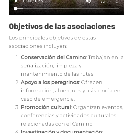
Objetivos de las asociaciones
Los principales objetivos de estas
asociaciones incluyen:
Conservación del Camino
: Trabajan en la
señalización, limpieza y
mantenimiento de las rutas.
Apoyo a los peregrinos
: Ofrecen
información, albergues y asistencia en
caso de emergencia.
Promoción cultural
: Organizan eventos,
conferencias y actividades culturales
relacionadas con el Camino.
Investigación y documentación
: