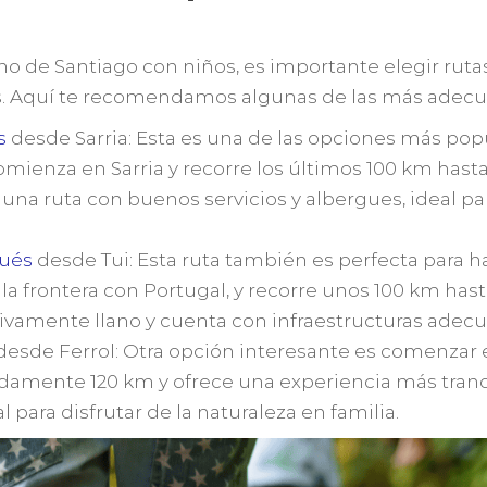
ino de Santiago con niños, es importante elegir rut
as. Aquí te recomendamos algunas de las más adecu
s
desde Sarria: Esta es una de las opciones más po
Comienza en Sarria y recorre los últimos 100 km hast
una ruta con buenos servicios y albergues, ideal p
ués
desde Tui: Esta ruta también es perfecta para ha
 la frontera con Portugal, y recorre unos 100 km hast
ivamente llano y cuenta con infraestructuras adecu
esde Ferrol: Otra opción interesante es comenzar e
damente 120 km y ofrece una experiencia más tran
l para disfrutar de la naturaleza en familia.