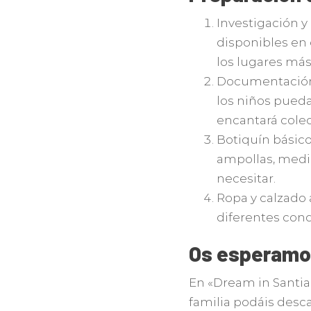
Investigación y 
disponibles en 
los lugares más
Documentación y
los niños pueda
encantará colecc
Botiquín básico:
ampollas, medi
necesitar.
Ropa y calzado
diferentes cond
Os esperamo
En «Dream in Santi
familia podáis desca