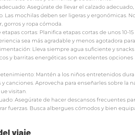
decuado: Asegúrate de llevar el calzado adecuado,
 Las mochilas deben ser ligeras y ergonómicas. No 
r, gorros y ropa cómoda.
 etapas cortas: Planifica etapas cortas de unos 10-15
eriencia sea más agradable y menos agotadora para 
limentación: Lleva siempre agua suficiente y snacks
secos y barritas energéticas son excelentes opciones
retenimiento: Mantén a los niños entretenidos dur
 y canciones. Aprovecha para enseñarles sobre la nat
ue visitan.
ado: Asegúrate de hacer descansos frecuentes par
ar fuerzas. Busca albergues cómodos y bien equipa
el viaje