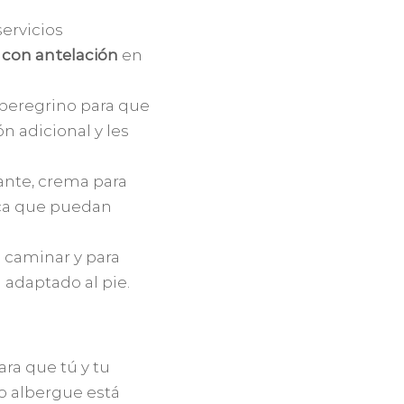
servicios
 con antelación
en
 peregrino para que
n adicional y les
tante, crema para
ica que puedan
 caminar y para
 adaptado al pie.
ra que tú y tu
ro albergue está